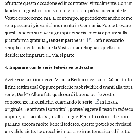
Sfruttate questa occasione ed incontrateVi virtualmente. Con un
tandem linguistico non solo migliorerete più velocemente le
Vostre conoscenze, ma, al contempo, apprenderete anche come
se la passano i giovani al momento in Germania. Potete trovare
questi tandem su diversi gruppi nei social media oppure sulla
piattaforma gratuita
„Tandempartners“
. Sarà necessario
semplicemente indicare la Vostra madrelingua e quella che
desiderate imparare e… via, si parte!
4. Imparare con le serie televisive tedesche
Avete voglia di immergerVi nella Berlino degli anni ’20 per tutto
il fine settimana? Oppure preferite rabbrividire davanti alla tetra
serie „Dark“? Allora fate qualcosa di buono per le Vostre
conoscenze linguistiche, guardando le
serie
in lingua
originale. Se attivate i sottotitoli, potete leggere il testo in tedesco
oppure, per facilitarVi, in altre lingue. Per tutti coloro che non
parlano ancora molto bene il tedesco, questo potrebbe rivelarsi
un valido aiuto. Le orecchie imparano in automatico ed il tutto