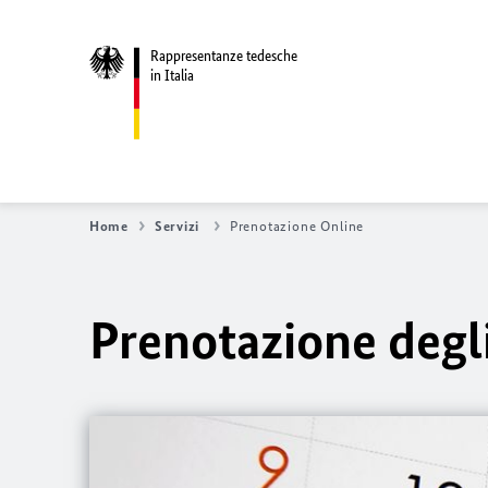
Rappresentanze tedesche
in Italia
Home
Servizi
Prenotazione Online
Prenotazione degl