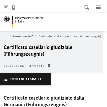
DE
IT
Rappresentanze tedesche
in Italia
vizi
Informazioni A-Z
Certificato casellario giudiziale (Führungszeugnis)
Certificato casellario giudiziale
(Führungszeugnis)
27.05.2026 - Articolo
CONTENUTI SIMILI
Certificato casellario giudiziale dalla
Germania (Führungszeugnis)