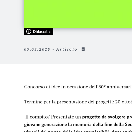
Didascalia
07.05.2025 - Articolo
Concorso di idee in occasione dell’80° anniversar
Termine per la presentazione dei progetti: 20 ott
Il compito? Presentate un
progetto da svolgere pre
giovane generazione la memoria della fine della S
vincoli dal punto delle idee ammissibili, deve anche 