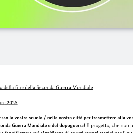
io della fine della Seconda Guerra Mondiale
obre 2025
sso la vostra scuola / nella vostra città
per trasmettere alla vo
econda Guerra Mondiale e del dopoguerra!
Il progetto, che non 
far riflettere sul significato di questi eventi storici per il n