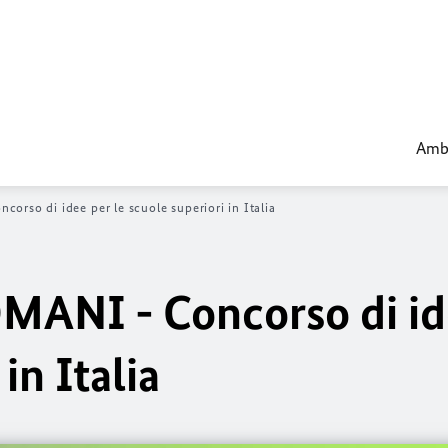
Amba
rso di idee per le scuole superiori in Italia
MANI - Concorso di id
in Italia