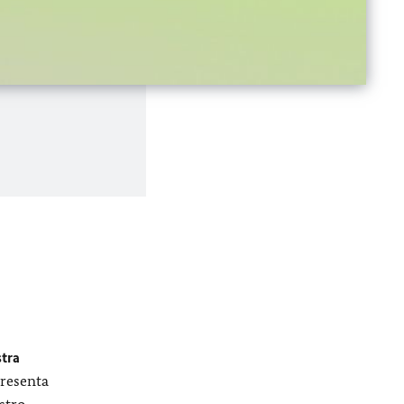
stra
presenta
ostro