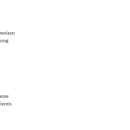
sweisen
gung.
teme
ieren.