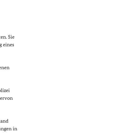
ten.
Sie
g eines
genen
lizei
iervon
land
ungen in