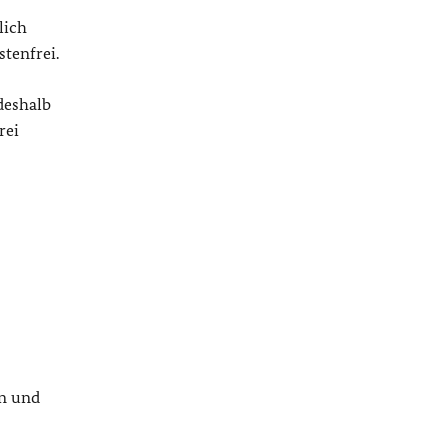
lich
tenfrei.
deshalb
rei
en und