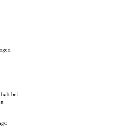
ungen
halt bei
en
ags: