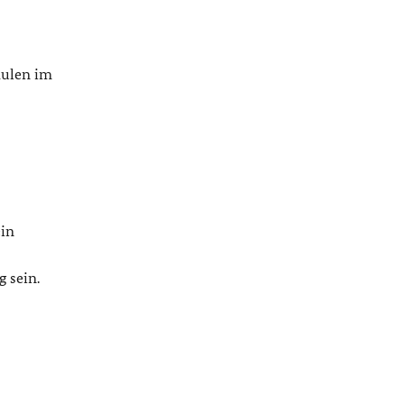
hulen im
ein
 sein.