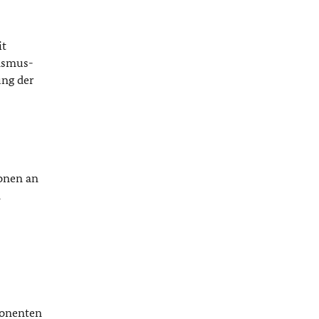
it
rasmus-
ung der
onen an
n
ponenten