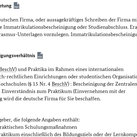
retung
deutschen Firma, oder aussagekräftiges Schreiben der Firma m
he Immatrikulationsbescheinigung oder Studienabschluss. E
 Erasmus-Unterlagen vorzulegen. Immatrikulationsbescheinig
igungsverhältnis
BeschV
) und Praktika im Rahmen eines internationalen
h-rechtlichen Einrichtungen oder studentischen Organisati
ochschulen (§ 15 Nr. 4
BeschV
) : Bescheinigung der Zentrale
s Einverständnis zum Praktikum (Einvernehmen mit der
g wird die deutsche Firma für Sie beschaffen.
ber, die folgende Angaben enthält:
d praktischen Schulungsmaßnahmen
raktikum einschließlich des Bildungsziels oder der Lernkom