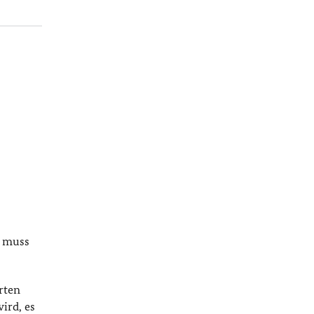
n muss
rten
ird, es