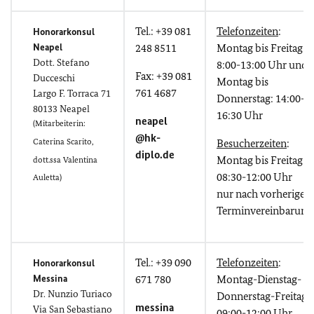
Tel.: +39 081
Telefonzeiten
:
Honorarkonsul
Neapel
248 8511
Montag bis Freitag:
Dott. Stefano
8:00-13:00 Uhr und
Fax: +39 081
Ducceschi
Montag bis
761 4687
Largo F. Torraca 71
Donnerstag: 14:00-
80133 Neapel
16:30 Uhr
neapel
(Mitarbeiterin:
@hk-
Caterina Scarito,
Besucherzeiten
:
diplo.de
Montag bis Freitag:
dott.ssa Valentina
08:30-12:00 Uhr
Auletta)
nur nach vorheriger
Terminvereinbarung
Tel.: +39 090
Telefonzeiten
:
Honorarkonsul
Messina
671 780
Montag-Dienstag-
Dr. Nunzio Turiaco
Donnerstag-Freitag:
messina
Via San Sebastiano
09:00-12:00 Uhr