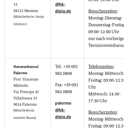
@hk-
13
98122 Messina
diplo.de
Besucherzeiten
:
(Mitarbeiterin: Sonja
Montag-Dienstag-
Göderer)
Donnerstag-Freitag:
09:00-12:00 Uhr
nur nach vorheriger
Terminvereinbarung
Tel.: +39 091
Telefonzeiten
:
Honorarkonsul
Palermo
982 0808
Montag-Mittwoch-
Prof. Vincenzo
Freitag: 09:00-12:30
Fax: +39 091
Militello
Uhr
982 0808
Via Principe di
Mittwoch: 14:30-
Villafranca 33
17:30 Uhr
palermo
9014 Palermo
@hk-
(Mitarbeiterin:
Besucherzeiten
:
diplo.de
Annette Bansa)
Montag-Mittwoch-
Freitag: 09:00-12:30