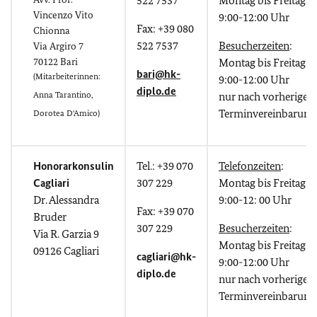
522 7537
Montag bis Freitag:
Vincenzo Vito
9:00-12:00 Uhr
Fax: +39 080
Chionna
522 7537
Besucherzeiten
:
Via Argiro 7
70122 Bari
Montag bis Freitag:
bari@hk-
(Mitarbeiterinnen:
9:00-12:00 Uhr
diplo.de
Anna Tarantino,
nur nach vorheriger
Terminvereinbarung
Dorotea D'Amico)
Honorarkonsulin
Tel.: +39 070
Telefonzeiten
:
Cagliari
307 229
Montag bis Freitag:
Dr. Alessandra
9:00-12: 00 Uhr
Fax: +39 070
Bruder
307 229
Besucherzeiten
:
Via R. Garzia 9
Montag bis Freitag:
09126 Cagliari
cagliari@hk-
9:00-12:00 Uhr
diplo.de
nur nach vorheriger
Terminvereinbarung