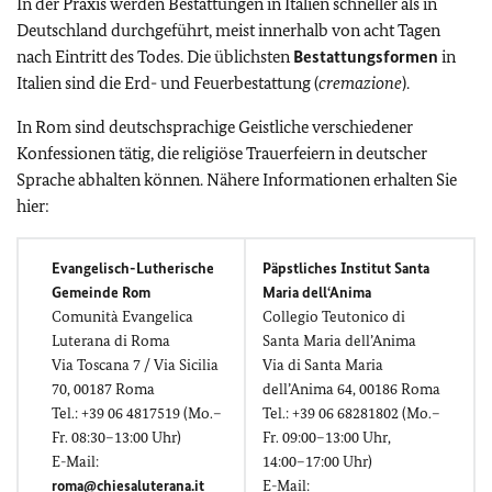
In der Praxis werden Bestattungen in Italien schneller als in
Deutschland durchgeführt, meist innerhalb von acht Tagen
nach Eintritt des Todes. Die üblichsten
Bestattungsformen
in
Italien sind die Erd- und Feuerbestattung (
cremazione
).
In Rom sind deutschsprachige Geistliche verschiedener
Konfessionen tätig, die religiöse Trauerfeiern in deutscher
Sprache abhalten können. Nähere Informationen erhalten Sie
hier:
Evangelisch-Lutherische
Päpstliches Institut Santa
Gemeinde Rom
Maria dell‘Anima
Comunità Evangelica
Collegio Teutonico di
Luterana di Roma
Santa Maria dell’Anima
V
ia Toscana 7 / Via Sicilia
Via di Santa Maria
70, 00187 Roma
dell’Anima 64, 00186 Roma
Tel.: +39 06 4817519 (Mo.–
Tel.: +39 06 68281802 (Mo.–
Fr. 08:30–13:00 Uhr)
Fr. 09:00–13:00 Uhr,
E-Mail:
14:00–17:00 Uhr)
roma@chiesaluterana.it
E-Mail: