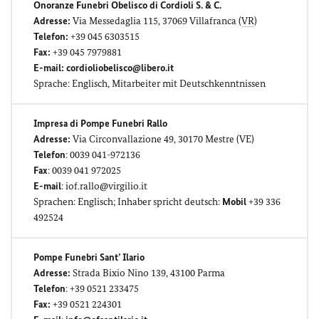
Onoranze Funebri Obelisco
di Cordioli S. & C.
Adresse:
Via Messedaglia 115, 37069 Villafranca (
VR
)
Telefon:
+39 045 6303515
Fax:
+39 045 7979881
E-mail:
cordioliobelisco@libero.it
Sprache: Englisch, Mitarbeiter mit Deutschkenntnissen
Impresa di Pompe Funebri Rallo
Adresse:
Via Circonvallazione 49, 30170 Mestre (VE)
Telefon
: 0039 041-972136
Fax
: 0039 041 972025
E-mail
: iof.rallo@virgilio.it
Sprachen: Englisch; Inhaber spricht deutsch:
Mobil
+39 336
492524
Pompe Funebri Sant’ Ilario
Adresse:
Strada Bixio Nino 139, 43100 Parma
Telefon
: +39 0521 233475
Fax:
+39 0521 224301