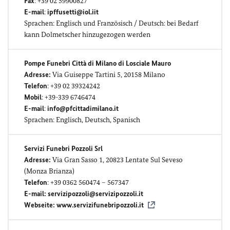
Fax
: +39 02 59900827
E-mail
:
ipffusetti@iol.iit
Sprachen: Englisch und Französisch / Deutsch: bei Bedarf
kann Dolmetscher
hinzugezogen werden
Pompe Funebri Città di Milano di Losciale Mauro
Adresse:
Via Guiseppe Tartini 5, 20158 Milano
Telefon
: +39 02 39324242
Mobil
: +39-339 6746474
E-mail
:
info@pfcittadimilano.it
Sprachen: Englisch, Deutsch, Spanisch
Servizi Funebri Pozzoli Srl
Adresse:
Via Gran Sasso 1, 20823 Lentate Sul Seveso
(Monza Brianza)
Telefon
: +39 0362 560474 – 567347
E-mail:
servizipozzoli@servizipozzoli.it
Webseite:
www.servizifunebripozzoli.it