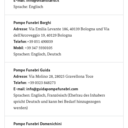
E-mail
:
info@ofsantilario.it
Sprache: Englisch
Pompe Funebri Borghi
Adresse
:
Via Emilia Levante 186, 40139 Bologna und Via
dell'Arcoveggio 19, 40129 Bologna
Telefon
:+39 051 490039
Mobil
: +39 347 5930105
Sprachen: Englisch, Deutsch
Pompe Funebri Guida
Adresse
: Via Molino 28, 28025 Gravellona Toce
Telefon
: +39 0323 848273
E-mail
:
info@guidapompefunebri.com
Sprachen: Englisch, Französisch (Ehefrau des Inhabers
spricht Deutsch und kann bei Bedarf hinzugezogen
werden)
Pompe Funebri Domenichini