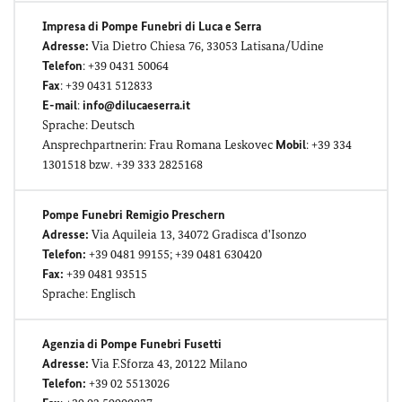
Impresa di Pompe Funebri di Luca e Serra
Adresse:
Via Dietro Chiesa 76, 33053 Latisana/Udine
Telefon
: +39 0431 50064
Fax
: +39 0431 512833
E-mail
:
info@dilucaeserra.it
Sprache: Deutsch
Ansprechpartnerin: Frau Romana Leskovec
Mobil
: +39 334
1301518 bzw. +39 333 2825168
Pompe Funebri Remigio Preschern
Adresse:
Via Aquileia 13, 34072 Gradisca d'Isonzo
Telefon:
+39 0481 99155; +39 0481 630420
Fax:
+39 0481 93515
Sprache: Englisch
Agenzia di Pompe Funebri Fusetti
Adresse:
Via F.Sforza 43, 20122 Milano
Telefon:
+39 02 5513026