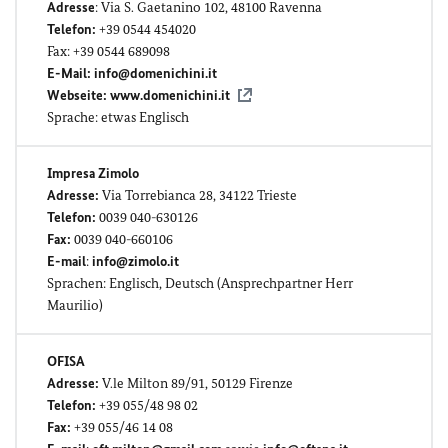
Adresse
: Via S. Gaetanino 102, 48100 Ravenna
Telefon:
+39 0544 454020
Fax: +39 0544 689098
E-Mail:
info@domenichini.it
Webseite:
www.domenichini.it
Sprache: etwas Englisch
Impresa Zimolo
Adresse:
Via Torrebianca 28, 34122 Trieste
Telefon:
0039 040-630126
Fax:
0039 040-660106
E-mail
:
info@zimolo.it
Sprachen: Englisch, Deutsch (Ansprechpartner Herr
Maurilio)
OFISA
Adresse:
V.le Milton 89/91, 50129 Firenze
Telefon:
+39 055/48 98 02
Fax:
+39 055/46 14 08