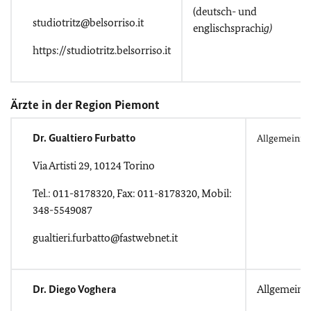
(deutsch- und
studiotritz@belsorriso.it
englischsprachi
g)
https://studiotritz.belsorriso.it
Ärzte in der Region Piemont
Dr. Gualtiero Furbatto
Allgemeinme
Via Artisti 29, 10124 Torino
Tel.: 011-8178320, Fax: 011-8178320, Mobil:
348-5549087
gualtieri.furbatto@fastwebnet.it
Dr. Diego Voghera
Allgemeinm