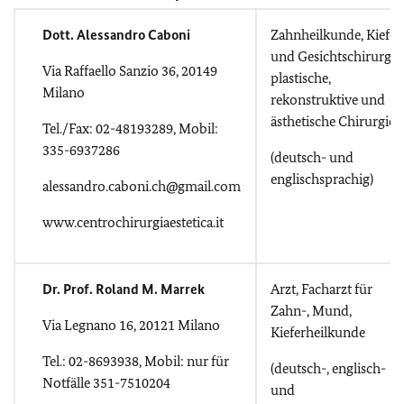
Dott. Alessandro Caboni
Zahnheilkunde, Kiefer
und Gesichtschirurgie,
Via Raffaello Sanzio 36, 20149
plastische,
Milano
rekonstruktive und
ästhetische Chirurgie
Tel./Fax: 02-48193289, Mobil:
335-6937286
(deutsch- und
englischsprachig)
alessandro.caboni.ch@gmail.com
www.centrochirurgiaestetica.it
Dr. Prof. Roland M. Marrek
Arzt, Facharzt für
Zahn-, Mund,
Via Legnano 16, 20121 Milano
Kieferheilkunde
Tel.: 02-8693938, Mobil: nur für
(deutsch-, englisch-
Notfälle 351-7510204
und