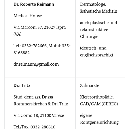
Dr. Roberto Reimann
Dermatologe,
ästhetische Medizin
Medical House
auch plastische und
Via Marconi 57, 21027 Ispra
rekonstruktive
(VA)
Chirurgie
Tel.: 0332-782666, Mobil: 335-
(deutsch- und
8168882
englischsprachig)
dr.reimann@gmail.com
Dr.i Tritz
Zahnärzte
Stud. dent. ass. Dr.ssa
Kieferorthopädie,
Rommerskirchen & Dr.i Tritz
CAD/CAM (CEREC)
Via Como 18, 21100 Varese
eigene
Röntgeneinrichtung
Tel./Fax: 0332-286616