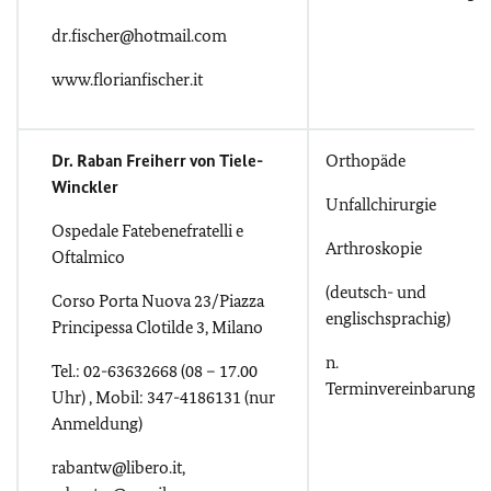
dr.fischer@hotmail.com
www.florianfischer.it
Dr. Raban Freiherr von Tiele-
Orthopäde
Winckler
Unfallchirurgie
Ospedale Fatebenefratelli e
Arthroskopie
Oftalmico
(deutsch- und
Corso Porta Nuova 23/Piazza
englischsprachig)
Principessa Clotilde 3, Milano
n.
Tel.: 02-63632668 (08 – 17.00
Terminvereinbarung
Uhr) , Mobil: 347-4186131 (nur
Anmeldung)
rabantw@libero.it,