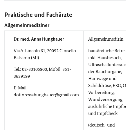
Praktische und Fachärzte
Allgemeinmediziner
Dr. med. Anna Hungbauer
Allgemeinmedizin
Via A. Lincoln 61, 20092 Cinisello
hausärztliche Betreu
Balsamo (MI)
inkl.
Hausbesuch,
Ultraschalluntersuch
Tel.: 02-33105800, Mobil: 351-
der Bauchorgane,
3639199
Harnwege und
Schilddrüse, EKG, Op
E-Mail:
Vorbereitung,
dottoressahungbauer@gmail.com
Wundversorgung,
ausführliche Impfber
und Impfcheck
(deutsch- und