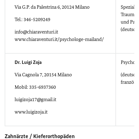
Via G.P. da Palestrina 6, 20124 Milano
Speziali
Traumave
Tel.: 346-5209249
und Paar
(deutsch
info@chiaraventuri.it
www.chiaraventuri.it/psychologe-mailand/
Dr. Luigi Zoja
Psycholo
Via Cagnola 7, 20154 Milano
(deutsch-
französi
Mobil: 335-6937360
luigizoja17@gmail.it
www.luigizoja.it
Zahnärzte / Kieferorthopäden