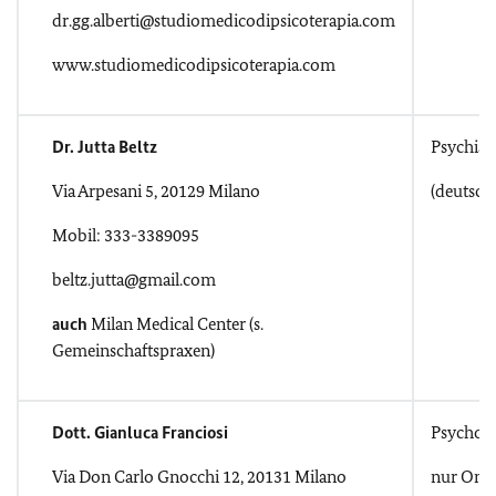
dr.gg.alberti@studiomedicodipsicoterapia.com
www.studiomedicodipsicoterapia.com
Dr. Jutta Beltz
Psychiat
Via Arpesani 5, 20129 Milano
(deutsch-
Mobil: 333-3389095
beltz.jutta@gmail.com
auch
Milan Medical Center (s.
Gemeinschaftspraxen)
Dott. Gianluca Franciosi
Psychol
Via Don Carlo Gnocchi 12, 20131 Milano
nur Onli