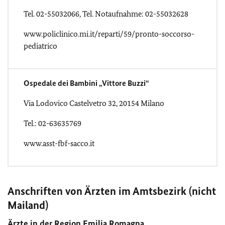
Tel. 02-55032066, Tel. Notaufnahme: 02-55032628
www.policlinico.mi.it/reparti/59/pronto-soccorso-
pediatrico
Ospedale dei Bambini „Vittore Buzzi“
Via Lodovico Castelvetro 32, 20154 Milano
Tel.: 02-63635769
www.asst-fbf-sacco.it
Anschriften von Ärzten im Amtsbezirk (nicht
Mailand)
Ärzte in der Region Emilia Romagna