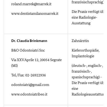
französischsprachig)
roland.marrek@marrek.it
Die Praxis verfügt übe
www.dentistamilanomarrek.it
eine Radiologie-
Ausstattung
Dr. Claudia Brinkmann
Zahnärztin
B&O Odontoiatri Snc
Kieferorthopädie,
Implantologie
Via XXV Aprile 12, 20054 Segrate
(MI)
(deutsch-, englisch-,
französisch-,
Tel./Fax: 02-26922936
spanischsprachig) -
Die Praxis verfügt übe
odontoiatri@gmail.com
eine
www.odontoiatribeo.it
Radiologieausstattung