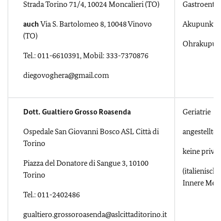
Strada Torino 71/4, 10024 Moncalieri (TO)
Gastroenter
auch
Via S. Bartolomeo 8, 10048 Vinovo
Akupunktu
(TO)
Ohrakupun
Tel.: 011-6610391, Mobil: 333-7370876
diegovoghera@gmail.com
Dott. Gualtiero Grosso Roasenda
Geriatrie
Ospedale San Giovanni Bosco ASL Città di
angestellter
Torino
keine priv
Piazza del Donatore di Sangue 3, 10100
(italienischs
Torino
Innere Medi
Tel.: 011-2402486
gualtiero.grossoroasenda@aslcittaditorino.it