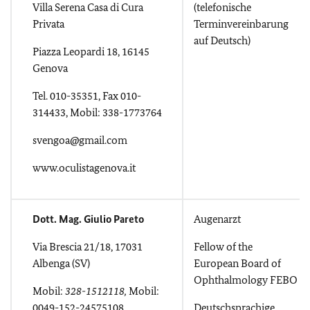
Villa Serena Casa di Cura
(telefonische
Privata
Terminvereinbarung
auf Deutsch)
Piazza Leopardi 18, 16145
Genova
Tel. 010-35351, Fax 010-
314433, Mobil: 338-1773764
svengoa@gmail.com
www.oculistagenova.it
Dott. Mag. Giulio Pareto
Augenarzt
Via Brescia 21/18, 17031
Fellow of the
Albenga (SV)
European Board of
Ophthalmology FEBO
Mobil:
328-1512118,
Mobil:
0049-152-24575108
Deutschsprachige