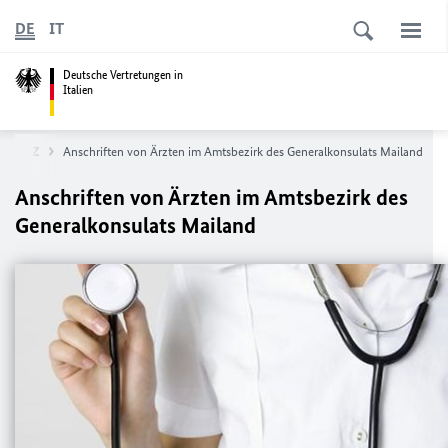
DE
IT
Deutsche Vertretungen in
Italien
nen A-Z
Anschriften von Ärzten im Amtsbezirk des Generalkonsulats Mailand
Anschriften von Ärzten im Amtsbezirk des
Generalkonsulats Mailand