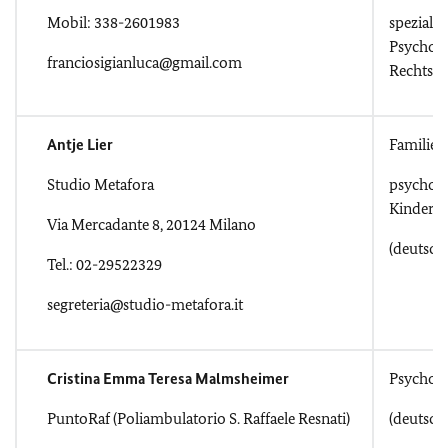
Mobil: 338-2601983
spezialisi
Psycholo
franciosigianluca@gmail.com
Rechtsps
Antje Lier
Familien
Studio Metafora
psycholo
Kindertr
Via Mercadante 8, 20124 Milano
(deutsch
Tel.: 02-29522329
segreteria@studio-metafora.it
Cristina Emma Teresa Malmsheimer
Psychol
PuntoRaf (Poliambulatorio S. Raffaele Resnati)
(deutsch