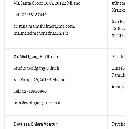
Via Santa Croce 10/A, 20122 Milano
(für sta
Kranken
Tel.: 02-58187649
San Raffa
cristina.malmsheimer@me.com,
Dott.ssa 
malmsheimer.cristina@hsr.it
26433229
Dr. Wolfgang H. Ullrich
Psychol
Studio Wolfgang Ullrich
Einzel- 
Familien
Via Foppa 29, 20145 Milano
(deutsch
Tel.: 02-48950960
info@wolfgang-ullrich.it
Dott.ssa Chiara Venturi
Psychol