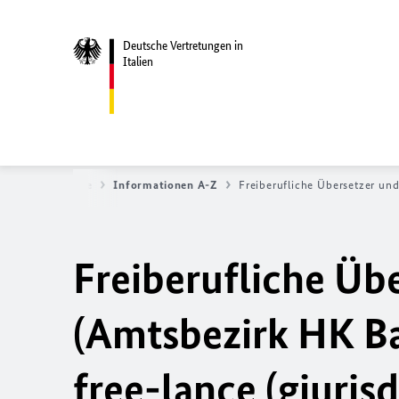
Deutsche Vertretungen in
Italien
tseite
Service
Informationen A-Z
Freiberufliche Übersetzer und 
Freiberufliche Üb
(Amtsbezirk HK Bar
free-lance (giuris