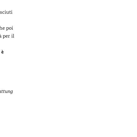
sciuti
che poi
 per il
 è
tattung