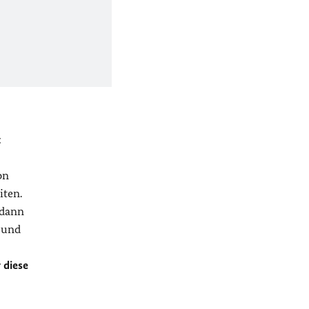
t
on
iten.
 dann
 und
 diese