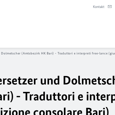
Kontakt
Dolmetscher (Amtsbezirk HK Bari) - Traduttori e interpreti free-lance (giu
ersetzer und Dolmetsc
i) - Traduttori e interp
dizione consolare Bari)