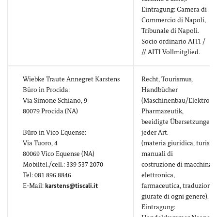
Eintragung: Camera di
Commercio di Napoli,
Tribunale di Napoli.
Socio ordinario AITI /
// AITI Vollmitglied.
Wiebke Traute Annegret Karstens
Recht, Tourismus,
Büro in Procida:
Handbücher
Via Simone Schiano, 9
(Maschinenbau/Elektronik
80079 Procida (NA)
Pharmazeutik,
beeidigte Übersetzungen
Büro in Vico Equense:
jeder Art.
Via Tuoro, 4
(materia giuridica, turism
80069 Vico Equense (NA)
manuali di
Mobiltel./cell.: 339 537 2070
costruzione di macchinari
Tel: 081 896 8846
elettronica,
E-Mail:
karstens@tiscali.it
farmaceutica, traduzioni
giurate di ogni genere).
Eintragung: