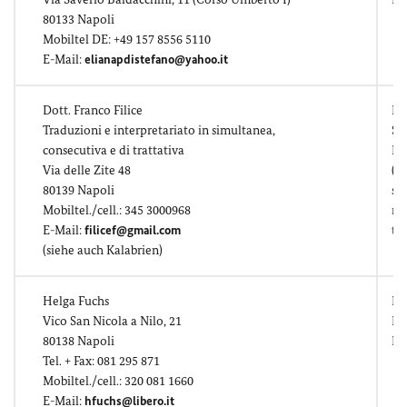
80133 Napoli
Mobiltel DE: +49 157 8556 5110
E-Mail:
elianapdistefano@yahoo.it
Dott. Franco Filice
Pol
Traduzioni e interpretariato in simultanea,
So
consecutiva e di trattativa
Re
Via delle Zite 48
(p
80139 Napoli
sci
Mobiltel./cell.: 345 3000968
ma
E-Mail:
filicef@gmail.com
tec
(siehe auch Kalabrien)
Helga Fuchs
Re
Vico San Nicola a Nilo, 21
Ei
80138 Napoli
Ha
Tel. + Fax: 081 295 871
Mobiltel./cell.: 320 081 1660
E-Mail:
hfuchs@libero.it