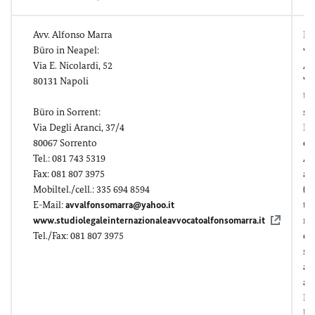
Avv. Alfonso Marra
Re
Büro in Neapel:
ve
Via E. Nicolardi, 52
An
80131 Napoli
Vo
Ur
Büro in Sorrent:
sc
Via Degli Aranci, 37/4
En
80067 Sorrento
ev
Tel.: 081 743 5319
Ap
Fax: 081 807 3975
au
Mobiltel./cell.: 335 694 8594
(A
E-Mail:
avvalfonsomarra@yahoo.it
tr
www.studiolegaleinternazionaleavvocatoalfonsomarra.it
ri
Tel./Fax: 081 807 3975
es
str
an
ap
Le
Üb