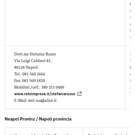
(M
fo
sc
alt
tr
si
Dott.ssa Stefania Russo
Re
Via Luigi Caldieri 81,
In
80128 Napoli
(m
Tel.: 081 560 2666
ec
Fax: 081 560 1820
in
Mobiltel./cell.: 380 355 0489
Ei
www.reteimprese.it/stefaniarusso
Tr
E-Mail: stef.rus@alice.it
Neapel Provinz / Napoli provincia