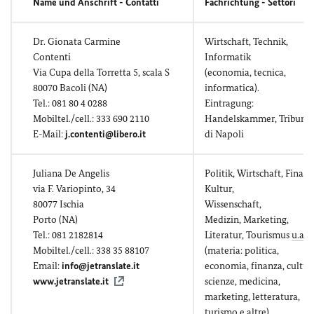
Name und Anschrift - Contatti
Fachrichtung - Settori
Dr. Gionata Carmine
Wirtschaft, Technik,
Contenti
Informatik
Via Cupa della Torretta 5, scala S
(economia, tecnica,
80070 Bacoli (NA)
informatica).
Tel.: 081 80 4 0288
Eintragung:
Mobiltel./cell.: 333 690 2110
Handelskammer, Tribuna
E-Mail:
j.contenti@libero.it
di Napoli
Juliana De Angelis
Politik, Wirtschaft, Finanz
via F. Variopinto, 34
Kultur,
80077 Ischia
Wissenschaft,
Porto (NA)
Medizin, Marketing,
Tel.: 081 2182814
Literatur, Tourismus
u.a.
Mobiltel./cell.: 338 35 88107
(materia: politica,
Email:
info@jetranslate.it
economia, finanza, cultur
www.jetranslate.it
scienze, medicina,
marketing, letteratura,
turismo e altre).