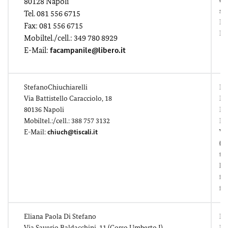
80128 Napoli
sci
Tel. 081 556 6715
Ei
Fax: 081 556 6715
Na
Mobiltel./cell.: 349 780 8929
E-Mail:
facampanile@libero.it
StefanoChiuchiarelli
In
Via Battistello Caracciolo, 18
Me
80136 Napoli
Me
Mobiltel.:/cell.: 388 757 3132
Ph
E-Mail:
chiuch@tiscali.it
Wi
(m
te
le
fa
fi
Eliana Paola Di Stefano
Ei
Via Saverio Baldacchini, 11 (Corso Umberto I)
Ha