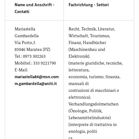
Name und Anschrift -
Fachrichtung - Settori
Contatti
Mariastella
Recht, Technik, Literatur,
Gambardella
Wirtschaft, Tourismus,
Via Porto,5
Finanz, Handbücher
85046 Maratea (PZ)
(Maschinenbau und
Tel.: 0973 302263
Elektronik).
Mobiltel.: 333 9221790
(materie giuridiche, tecniche,
E-Mail:
letteratura,
mariastella84@msn.com
economia, turismo, finanza,
m.gambardella@aniti.it
manuali di
costruzioni di macchinari o
elettronica).
Verhandlungsdolmetschen
(Önologie, Politik,
Lebensmittelindustrie)
(interprete di trattativa in
enologia, politi
ca,