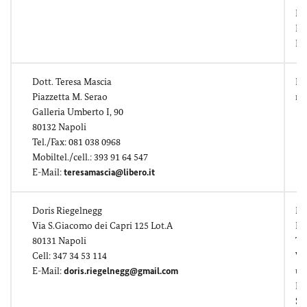
Ei
Na
Re
Dott. Teresa Mascia
Re
Piazzetta M. Serao
ma
Galleria Umberto I, 90
80132 Napoli
Tel./Fax: 081 038 0968
Mobiltel./cell.: 393 91 64 547
E-Mail:
teresamascia@libero.it
Doris Riegelnegg
Me
Via S.Giacomo dei Capri 125 Lot.A
Bi
80131 Napoli
To
Cell: 347 34 53 114
Ve
E-Mail:
doris.riegelnegg@gmail.com
un
Ko
Si