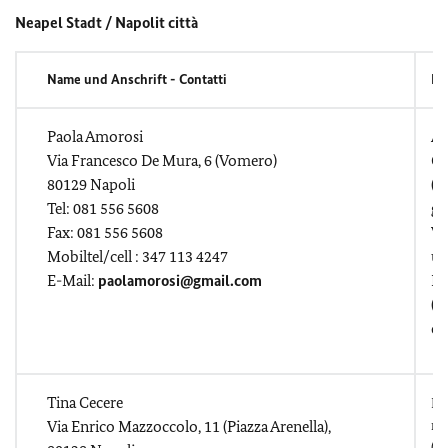
Neapel Stadt / Napolit città
Name und Anschrift - Contatti
Fa
Paola Amorosi
Ar
Via Francesco De Mura, 6 (Vomero)
Ga
80129 Napoli
(a
Tel: 081 556 5608
ga
Fax: 081 556 5608
Ve
Mobiltel/cell : 347 113 4247
u
E-Mail:
paolamorosi@gmail.com
Ko
(i
co
Tina Cecere
Re
Via Enrico Mazzoccolo, 11 (Piazza Arenella),
ns
(m