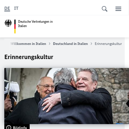
DE
IT
Deutsche Vertretungen in
Italien
ite
Willkommen in Italien
Deutschland in Italien
Erinnerungskultur
Erinnerungskultur
Bildinfo