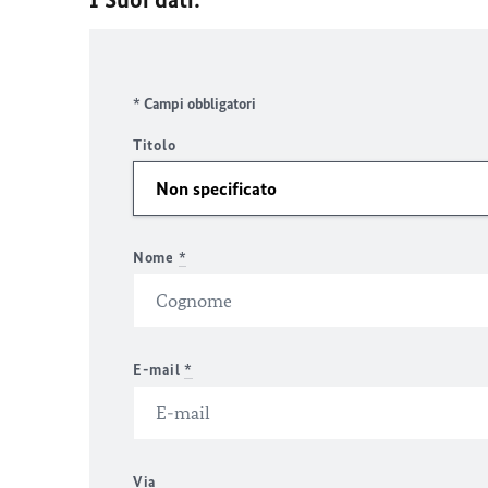
* Campi obbligatori
Titolo
Nome
*
E-mail
*
Via