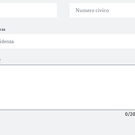
nza
*
0/2